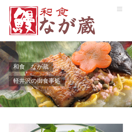
Skip
to
content
和食 なが蔵
軽井沢の御食事処