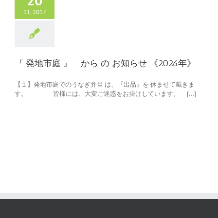
20
11, 2017
『 発地市庭 』 から の お知らせ 《2026年》
【１】発地市庭でのうなぎ弁当 は、『出品』を 休ませて戴きま
す。 皆様には、大変ご迷惑をお掛けしています。 [...]