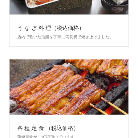
う な ぎ 料 理（税込価格）
店内で割いた活鰻を丁寧に備長炭で焼き上げました。
各 種 定 食 （税込価格）
蒲焼定食が ご好評頂いています。