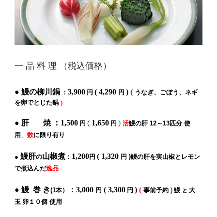
一 品 料 理 （税込価格）
●
鰻の柳川鍋
3,900
(
4
,290
)
(
：
円
円
うなぎ、ごぼう、ネギ
を卵でとじた鍋
)
肝 焼 ：
(
)
円
●
1,500
1,650
円
活
鰻の肝 12～13匹分
使
用
、
数
に限り有り
鰻肝
山椒煮
1,200
( 1,320
)
●
の
：
円
円
鰻の肝を実山椒とレモン
で煮込んだ
逸品
巻 き
●
鰻
：3
,000
(
3,300
)
(
(1本）
円
円
事前予約
)
鰻
大
と
玉
卵
１０個 使用