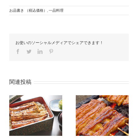
お品書き （税込価格）
,
一品料理
お使いのソーシャルメディアでシェアできます！
Facebook
Twitter
LinkedIn
Pinterest
関連投稿
込価
各 種 定 食 （税込価
格）