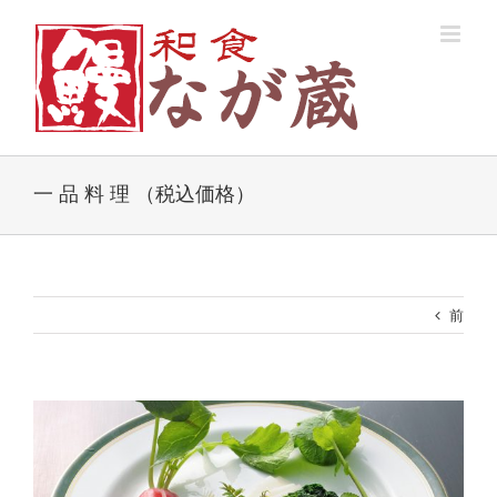
Skip
to
content
一 品 料 理 （税込価格）
前
View
Larger
Image