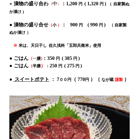
漬物の盛り合わ
：
●
中
(
)
1,200
(
1,320
)
円
円
(
自家製ぬ
か漬け
)
●
漬物の盛り合せ
：
900
(
990
)
（
小
）
円
円
（
自家製
ぬか漬け
）
※
米は、天日干し 佐久浅科
「
五郎兵衛米
」
使用
●
ごはん
(
)
：350
( 385
)
一
膳
円
円
●
ごはん
(
）
250
(
275
)
半膳
：
円
円
●
スイートポテト
：
7
（ 770
）
（
）
００
円
円
なが蔵
謹製