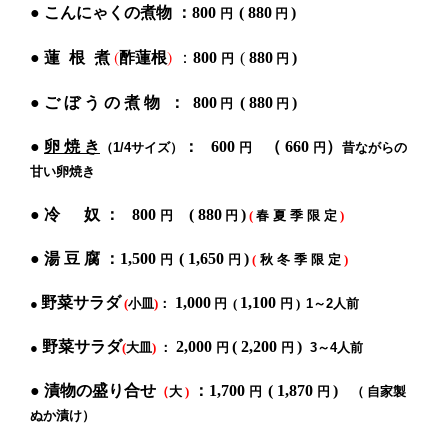
●
こんにゃくの煮物
：800
( 880
)
円
円
蓮 根 煮
酢蓮根
(
)
●
：
800
(
880
)
円
円
ご ぼ う の 煮 物
●
： 800
( 880
)
円
円
●
卵 焼 き
：
6
00
（
66
0
）
（1/4サイズ）
円
円
昔ながらの
甘い卵焼き
●
冷 奴 ： 800
( 880
)
円
円
(
春 夏 季 限 定
)
●
湯 豆 腐 ：1,500
( 1,650
)
円
円
(
秋
冬 季 限 定
)
野菜サラダ
1,000
1,100
●
(
小皿
)
：
円
(
円
)
1～2人前
野菜サラダ
2,000
( 2,200
)
●
(
大皿
)
：
円
円
3～4人前
●
漬物の盛り合せ
：
1,700
( 1,870
)
（
大
)
円
円
（
自家製
ぬか漬け
）