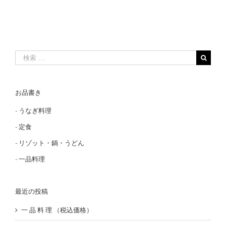
検
索
…
お品書き
-
うなぎ料理
-
定食
-
リゾット・鍋・うどん
-
一品料理
最近の投稿
一 品 料 理 （税込価格）