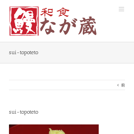
Skip
to
content
sui-topoteto
前
sui-topoteto