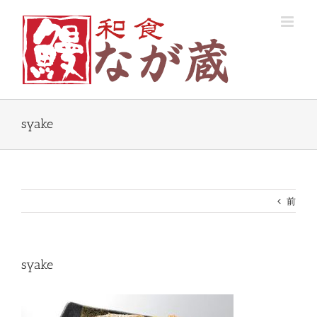
Skip
to
content
syake
前
syake