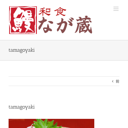
Skip
to
content
tamagoyaki
前
tamagoyaki