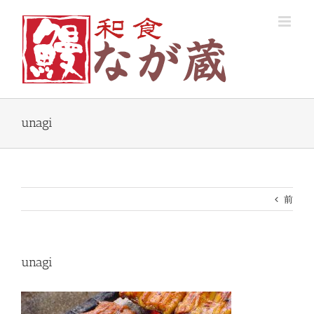
Skip
to
content
unagi
前
unagi