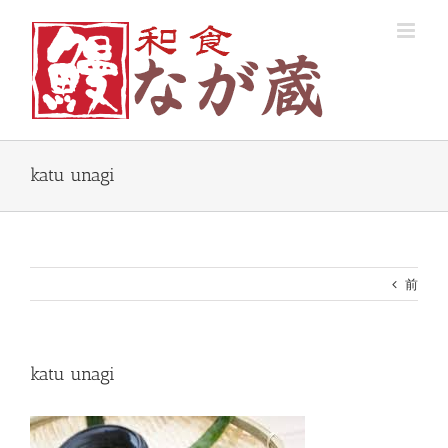
Skip
to
content
katu unagi
前
katu unagi